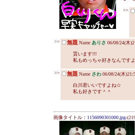
>>
>>
無題
Name
ありさ
06/08/24(木)2
貰います!!!
私もめっちゃ好きなんです
>>
無題
Name
さわ
06/08/24(木)21:
白川君いいですよね☆
私も好きです＾＾
画像タイトル：
1156090301000.jpg
-(21