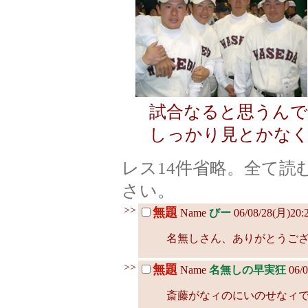
試合なると思うんで
しっかり見とかな
レス14件省略。全て読
さい。
>>
無題
Name
びー
06/08/28(月)20:
名無しさん、ありがとうご
>>
無題
Name
名無しの早実狂
06/0
斎藤がなィのにいのせなィ