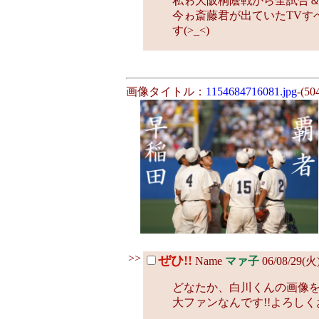
私ゎ大阪桐蔭戦から全試合＆熱
今ゎ斎藤君が出ていたTVすべ
す(>_<)
画像タイトル：
1154684716081.jpg
-(50
>>
ぜひ!!
Name
マァ子
06/08/29(火
どなたか、白川くんの画像を
大ファンなんです!!よろしく