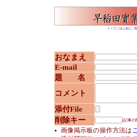
トップ
／
はじめに
／
おなまえ
E-mail
題 名
コメント
添付File
削除キー
(記事の
画像掲示板の操作方法は