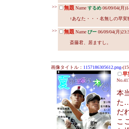
>>
無題
Name
するめ
06/09/04(月)1
↑あなた・・・名無しの早実
>>
無題
Name
びー
06/09/04(月)23:
斎藤君、居ますし。
画像タイトル：
1157186305612.png
-(1
早
No.41
本
た
だ
こ