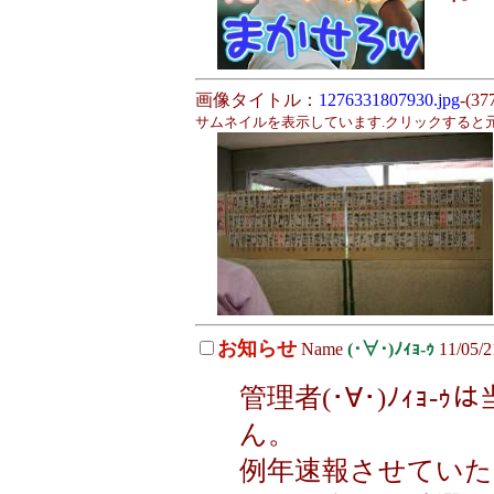
画像タイトル：
1276331807930.jpg
-(37
サムネイルを表示しています.クリックすると
お知らせ
Name
(･∀･)ﾉｨｮ-ｩ
11/05/2
管理者(･∀･)ﾉｨｮ
ん。
例年速報させていた