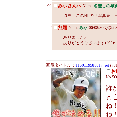
>>
みぃさんへ
Name
名無しの早
原画、このHPの「写真館」っ
>>
無題
Name
みぃ
06/08/30(水)22:
ありました♪
ありがとうございます(^0^)/
画像タイトル：
1160119588817.jpg
-(78
お
No.56
誰
と
ね
ね