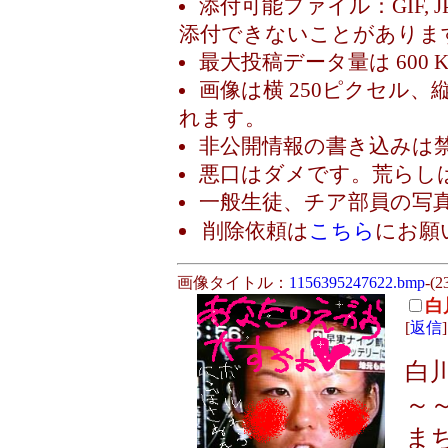
添付可能ファイル：GIF, 
添付できないことがありま
最大投稿データ量は 600 
画像は横 250ピクセル、
れます。
非公開情報の書き込みは
悪口はダメです。荒らし
一般生徒、チア部員の写
削除依頼は
こちら
にお願
画像タイトル：
1156395247622.bmp
-(2
白
[
返信
]
白
～
ま