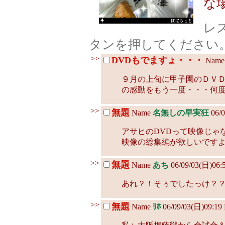
な
レ
タンを押してください
>>
DVDもでますょ・・・
Nam
９月の上旬に甲子園のＤＶ
の感動をもう一度・・・何度
>>
無題
Name
名無しの早実狂
06/0
アサヒのDVDって映像じゃ
映像の総集編が欲しいです
>>
無題
Name
あち
06/09/03(日)06:
あれ？！そぅでしたっけ？？
>>
無題
Name
ﾘﾎ
06/09/03(日)09:19