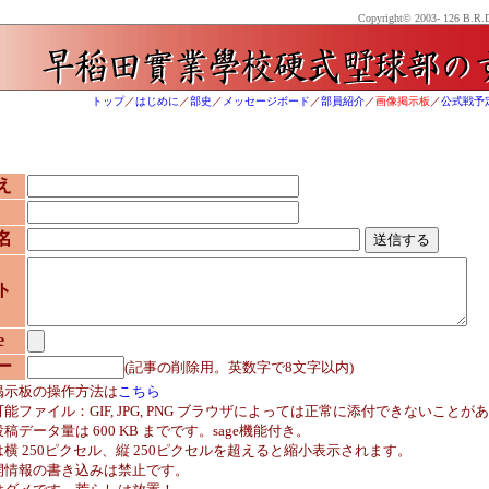
Copyright© 2003-
126 B.R.D
トップ
／
はじめに
／
部史
／
メッセージボード
／
部員紹介
／
画像掲示板
／
公式戦予
え
名
ト
e
ー
(記事の削除用。英数字で8文字以内)
掲示板の操作方法は
こちら
能ファイル：GIF, JPG, PNG ブラウザによっては正常に添付できないことが
稿データ量は 600 KB までです。sage機能付き。
横 250ピクセル、縦 250ピクセルを超えると縮小表示されます。
開情報の書き込みは禁止です。