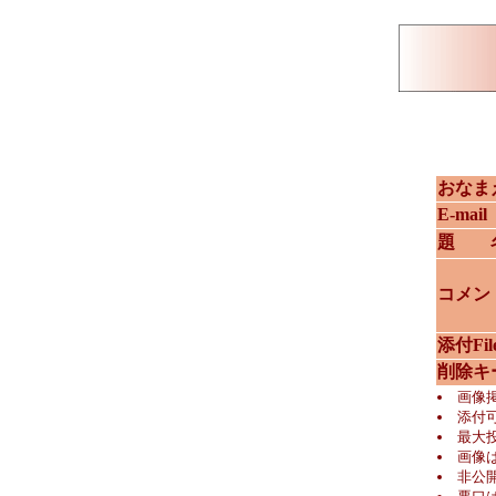
おなま
E-mail
題 
コメン
添付Fil
削除キ
画像
添付可
最大投
画像は
非公