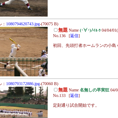
ル：
1080794620743.jpg
-(70075 B)
無題
Name
(･∀･)ﾉｨｮ-ｩ
04/04/01
No.136 [
返信
]
初回、先頭打者ホームランの小島
ル：
1080793172886.jpg
-(70060 B)
無題
Name
名無しの早実狂
04/0
No.133 [
返信
]
定刻通り試合開始です。