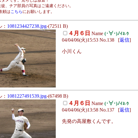
はダメです。荒らしは放置！
生徒、チア部員の写真はご遠慮ください。
依頼は
こちら
にお願いします。
ル：
1081234427238.jpg
-(72511 B)
４月６日
Name
(･∀･)ﾉｨｮ-ｩ
04/04/06(火)15:53 No.138 [
返信
]
小川くん
ル：
1081227491539.jpg
-(67498 B)
４月６日
Name
(･∀･)ﾉｨｮ-ｩ
04/04/06(火)13:58 No.137 [
返信
]
先発の高屋敷くんです。