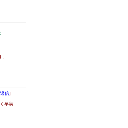
狂
す。
返信
]
く早実