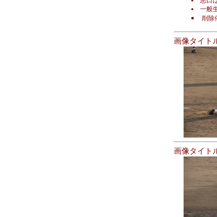
悪口
一般
削除
画像タイト
画像タイト