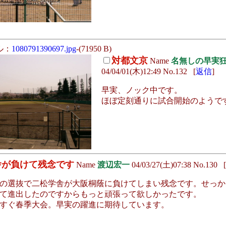
ル：
1080791390697.jpg
-(71950 B)
対都文京
Name
名無しの早実
04/04/01(木)12:49 No.132 [
返信
]
早実、ノック中です。
ほぼ定刻通りに試合開始のようで
舎が負けて残念です
Name
渡辺宏一
04/03/27(土)07:38 No.130 [
選抜で二松学舎が大阪桐蔭に負けてしまい残念です。せっか
て進出したのですからもっと頑張って欲しかったです。
すぐ春季大会。早実の躍進に期待しています。