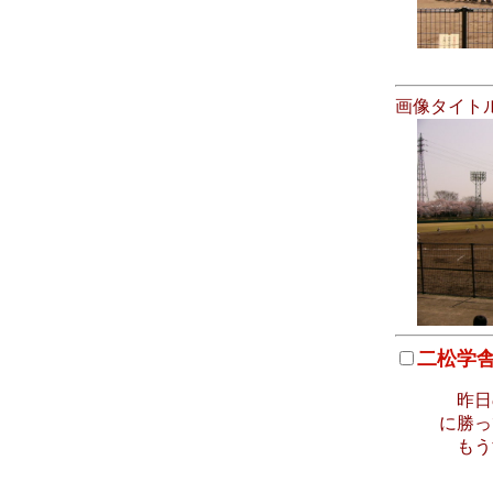
画像タイト
二松学
昨日の
に勝っ
もう