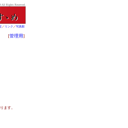
 All Rights Reserved.
定
／
リンク
／
写真館
[
管理用
]
あります。