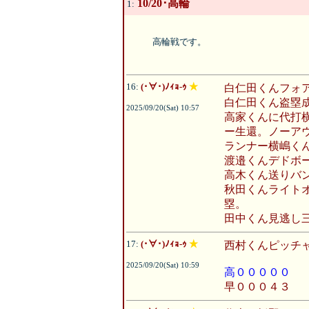
10/20･高輪
1:
高輪戦です。
16:
(･∀･)ﾉｨｮ-ｩ
★
白仁田くんフォ
白仁田くん盗塁
2025/09/20(Sat) 10:57
高家くんに代打
ー生還。ノーア
ランナー横嶋く
渡邉くんデドボ
高木くん送りバ
秋田くんライト
塁。
田中くん見逃し
17:
(･∀･)ﾉｨｮ-ｩ
★
西村くんピッチ
2025/09/20(Sat) 10:59
高０００００
早０００４３