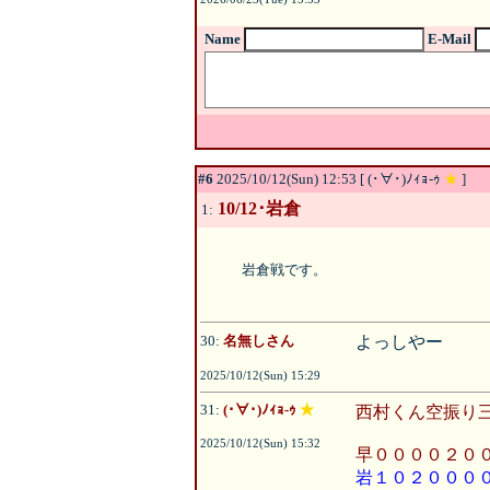
Name
E-Mail
#6
2025/10/12(Sun) 12:53 [ (･∀･)ﾉｨｮ-ｩ
★
]
10/12･岩倉
1:
岩倉戦です。
30:
名無しさん
よっしやー
2025/10/12(Sun) 15:29
31:
(･∀･)ﾉｨｮ-ｩ
★
西村くん空振り
2025/10/12(Sun) 15:32
早００００２０
岩１０２０００