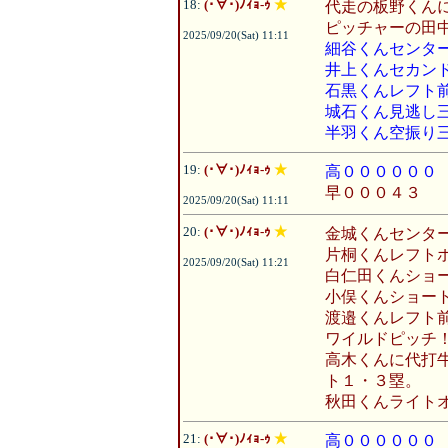
18:
(･∀･)ﾉｨｮ-ｩ
★
代走の板野くん
ピッチャーの田
2025/09/20(Sat) 11:11
細谷くんセンタ
井上くんセカン
石黒くんレフト
城石くん見逃し
半羽くん空振り
19:
(･∀･)ﾉｨｮ-ｩ
★
高００００００
早０００４３
2025/09/20(Sat) 11:11
20:
(･∀･)ﾉｨｮ-ｩ
★
金城くんセンタ
片桐くんレフト
2025/09/20(Sat) 11:21
白仁田くんショ
小俣くんショー
渡邉くんレフト
ワイルドピッチ
高木くんに代打
ト１・３塁。
秋田くんライト
21:
(･∀･)ﾉｨｮ-ｩ
★
高００００００