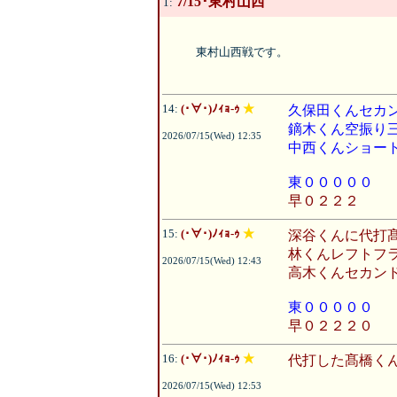
7/15･東村山西
1:
東村山西戦です。
14:
(･∀･)ﾉｨｮ-ｩ
★
久保田くんセカ
鏑木くん空振り
2026/07/15(Wed) 12:35
中西くんショー
東０００００
早０２２２
15:
(･∀･)ﾉｨｮ-ｩ
★
深谷くんに代打
林くんレフトフ
2026/07/15(Wed) 12:43
高木くんセカン
東０００００
早０２２２０
16:
(･∀･)ﾉｨｮ-ｩ
★
代打した髙橋く
2026/07/15(Wed) 12:53