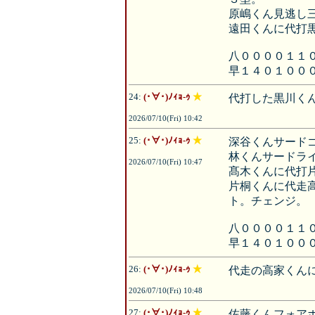
原嶋くん見逃し
遠田くんに代打
八００００１１
早１４０１００
24:
(･∀･)ﾉｨｮ-ｩ
★
代打した黒川く
2026/07/10(Fri) 10:42
25:
(･∀･)ﾉｨｮ-ｩ
★
深谷くんサード
林くんサードラ
2026/07/10(Fri) 10:47
髙木くんに代打
片桐くんに代走
ト。チェンジ。
八００００１１
早１４０１００
26:
(･∀･)ﾉｨｮ-ｩ
★
代走の高家くん
2026/07/10(Fri) 10:48
27:
(･∀･)ﾉｨｮ-ｩ
★
佐藤くんフォア