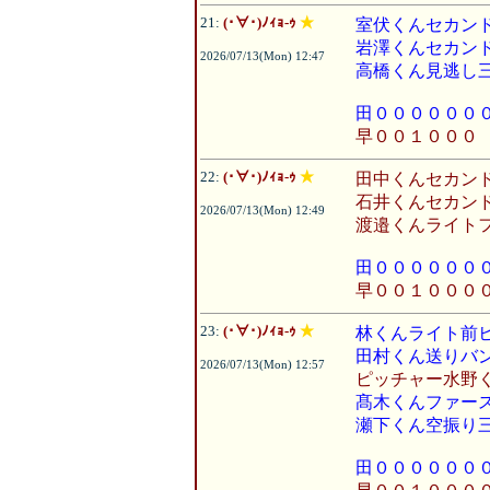
21:
(･∀･)ﾉｨｮ-ｩ
★
室伏くんセカン
岩澤くんセカン
2026/07/13(Mon) 12:47
高橋くん見逃し
田００００００
早００１０００
22:
(･∀･)ﾉｨｮ-ｩ
★
田中くんセカン
石井くんセカン
2026/07/13(Mon) 12:49
渡邉くんライト
田００００００
早００１０００
23:
(･∀･)ﾉｨｮ-ｩ
★
林くんライト前
田村くん送りバ
2026/07/13(Mon) 12:57
ピッチャー水野
髙木くんファー
瀬下くん空振り
田００００００