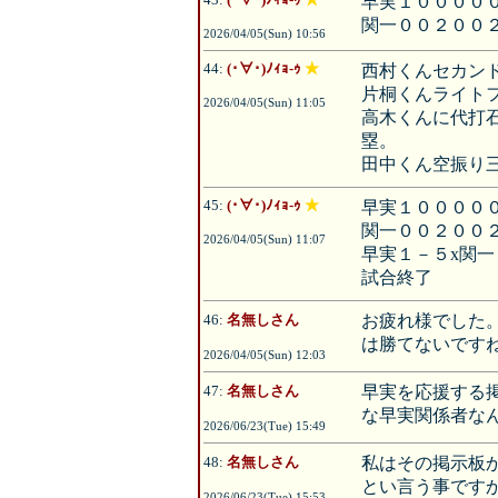
早実１００００
関一００２００
2026/04/05(Sun) 10:56
44:
(･∀･)ﾉｨｮ-ｩ
★
西村くんセカン
片桐くんライト
2026/04/05(Sun) 11:05
高木くんに代打
塁。
田中くん空振り
45:
(･∀･)ﾉｨｮ-ｩ
★
早実１００００
関一００２００２
2026/04/05(Sun) 11:07
早実１－５x関一
試合終了
46:
名無しさん
お疲れ様でした
は勝てないです
2026/04/05(Sun) 12:03
47:
名無しさん
早実を応援する
な早実関係者な
2026/06/23(Tue) 15:49
48:
名無しさん
私はその掲示板
とい言う事です
2026/06/23(Tue) 15:53