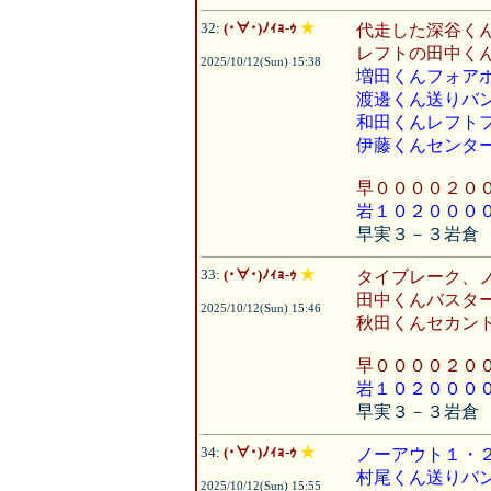
32:
(･∀･)ﾉｨｮ-ｩ
★
代走した深谷く
レフトの田中く
2025/10/12(Sun) 15:38
増田くんフォア
渡邊くん送りバ
和田くんレフト
伊藤くんセンタ
早００００２０
岩１０２０００
早実３－３岩倉
33:
(･∀･)ﾉｨｮ-ｩ
★
タイブレーク、
田中くんバスタ
2025/10/12(Sun) 15:46
秋田くんセカン
早００００２０
岩１０２０００
早実３－３岩倉
34:
(･∀･)ﾉｨｮ-ｩ
★
ノーアウト１・
村尾くん送りバ
2025/10/12(Sun) 15:55