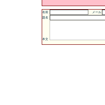
名前
メール
題名
本文