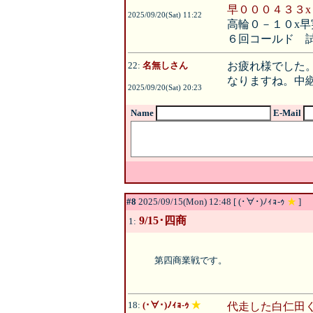
早０００４３３x
2025/09/20(Sat) 11:22
高輪０－１０x早
６回コールド 
22:
名無しさん
お疲れ様でした
なりますね。中
2025/09/20(Sat) 20:23
Name
E-Mail
#8
2025/09/15(Mon) 12:48 [ (･∀･)ﾉｨｮ-ｩ
★
]
9/15･四商
1:
第四商業戦です。
18:
(･∀･)ﾉｨｮ-ｩ
★
代走した白仁田