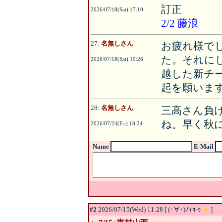
訂正
2026/07/18(Sat) 17:10
2/2 藤浪
27:
名無しさん
お疲れ様で
た。それに
2026/07/18(Sat) 19:26
越した新チ
起を願いま
28:
名無しさん
三高さん負
ね。早く秋
2026/07/24(Fri) 18:24
Name
E-Mail
#2
2026/07/15(Wed) 11:28 [ (･∀･)ﾉｨｮ-ｩ
★
]