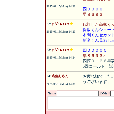
2025/09/15(Mon) 14:20
四００００
早８６９３
22:
(･∀･)ﾉｨｮ-ｩ
★
代打した高家く
保坂くんショー
2025/09/15(Mon) 14:23
本間くんセカン
新名くん見逃し
23:
(･∀･)ﾉｨｮ-ｩ
★
四０００００
早８６９３×
2025/09/15(Mon) 14:24
四商０－２６早
5回コールド 試
24:
名無しさん
お疲れ様でした
うございます。
2025/09/15(Mon) 14:31
Name
E-Mail