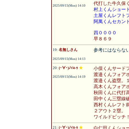
代打した牛久保
2025/09/15(Mon) 14:10
村上くんショー
土屋くんレフト
阿萬くんセカン
四００００
早８６９
19:
名無しさん
参考にはならない
2025/09/15(Mon) 14:13
20:
(･∀･)ﾉｨｮ-ｩ
★
小俣くんサード
渡邉くんフォア
2025/09/15(Mon) 14:19
渡邉くん盗塁。
高木くんフォア
秋田くんに代打
田中くん三塁線
西村くんレフト
２アウト２塁。
ワイルドピッチ
21:
(･∀･)ﾉｨｮ-ｩ
★
白仁田くんショ