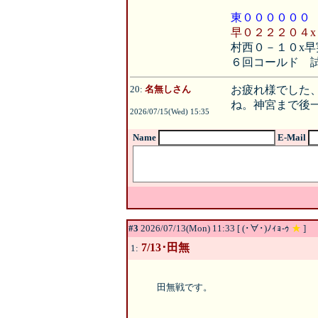
東００００００
早０２２２０４x
村西０－１０x早
６回コールド 
20:
名無しさん
お疲れ様でした
ね。神宮まで後
2026/07/15(Wed) 15:35
Name
E-Mail
#3
2026/07/13(Mon) 11:33 [ (･∀･)ﾉｨｮ-ｩ
★
]
7/13･田無
1:
田無戦です。