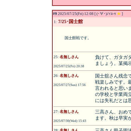
#9
2025/07/25(Fri) 12:08 [ (･∀･)ﾉｨｮ-ｩ
★
]
7/25･国士館
1:
国士館戦です。
25:
名無しさん
負けて、ガタガ
ましょう。某掲
2025/07/25(Fri) 20:38
26:
名無しさん
国士舘さん残念
戦楽しみです。
2025/07/27(Sun) 17:56
言われると思い
の学校と学業両
には失礼だとは
27:
名無しさん
三高さん、おめ
ます。秋は早実
2025/07/30(Wed) 15:43
28:
名無しさん
三高さん甲子園