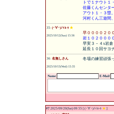
トで１ナウト１
佐藤くんセンタ
アウト１・３塁
河村くん三遊間
35:
(･∀･)ﾉｨｮ-ｩ
★
早００００２０
2025/10/12(Sun) 15:56
岩１０２００００
早実３－４x岩倉
延長１０回サヨ
36:
名無しさん
冬場の練習頑張
2025/10/15(Wed) 15:35
Name
E-Mail
#7
2025/09/20(Sat) 09:55 [ (･∀･)ﾉｨｮ-ｩ
★
]