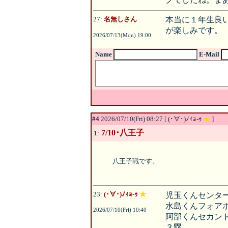
27:
名無しさん
本当に１年生良
が楽しみです。
2026/07/13(Mon) 19:00
Name
E-Mail
#4
2026/07/10(Fri) 08:27 [ (･∀･)ﾉｨｮ-ｩ
★
]
7/10･八王子
1:
八王子戦です。
23:
(･∀･)ﾉｨｮ-ｩ
★
児玉くんセンタ
水島くんフォア
2026/07/10(Fri) 10:40
阿部くんセカン
３塁。