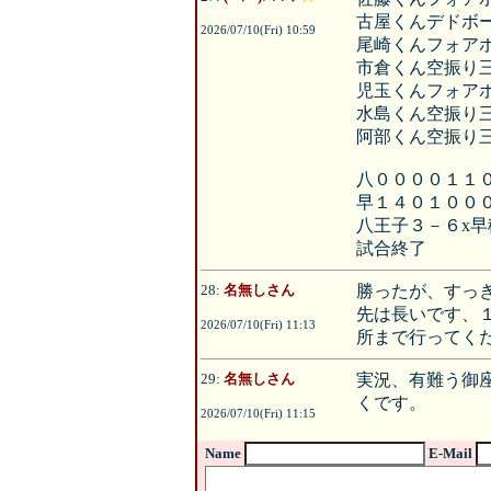
古屋くんデドボ
2026/07/10(Fri) 10:59
尾崎くんフォア
市倉くん空振り
児玉くんフォア
水島くん空振り
阿部くん空振り
八００００１１
早１４０１０００
八王子３－６x早
試合終了
28:
名無しさん
勝ったが、すっ
先は長いです、
2026/07/10(Fri) 11:13
所まで行ってく
29:
名無しさん
実況、有難う御
くです。
2026/07/10(Fri) 11:15
Name
E-Mail