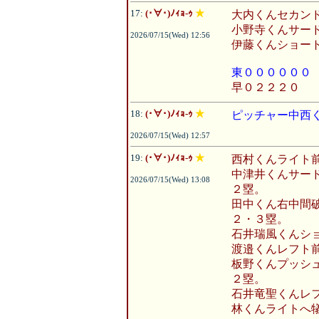
17:
(･∀･)ﾉｨｮ-ｩ
★
大内くんセカン
小野寺くんサー
2026/07/15(Wed) 12:56
伊藤くんショー
東００００００
早０２２２０
18:
(･∀･)ﾉｨｮ-ｩ
★
ピッチャー中西
2026/07/15(Wed) 12:57
19:
(･∀･)ﾉｨｮ-ｩ
★
西村くんライト
中津井くんサー
2026/07/15(Wed) 13:08
２塁。
田中くん右中間
２・３塁。
石井瑞風くんシ
渡邉くんレフト
板野くんプッシ
２塁。
石井竜聖くんレ
林くんライトへ