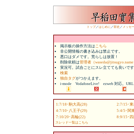
トップ
／
はじめに
／
部史
／
メッセ
掲示板の操作方法は
こちら
非公開情報の書き込みは禁止です。
悪口はダメです。荒らしは放置！
削除依頼は
管理者（waseda@jitsugyo.nam
実況可。試合ごとにスレ立てても良いです
検索
独自タグ
がつかえます。
i-mode VodafoneLive! ezweb 対応。
1
:
7/18･駒大高(28)
2
:
7/15･
4
:
7/10･八王子(29)
5
:
4/5･関東
7
:
10/20･高輪(22)
8
:
9/15･四
スレッド一覧はこちら