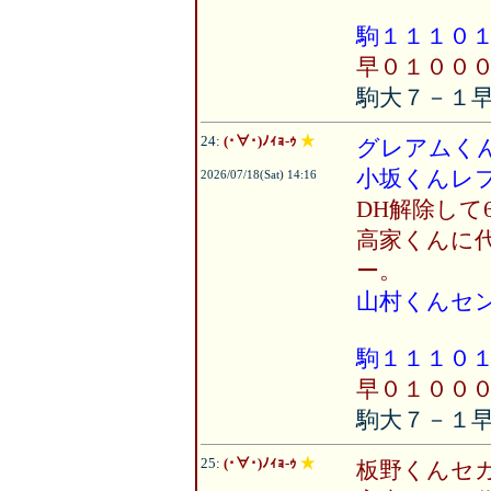
駒１１１０
早０１００
駒大７－１
24:
(･∀･)ﾉｨｮ-ｩ
★
グレアムく
小坂くんレ
2026/07/18(Sat) 14:16
DH解除して
高家くんに
ー。
山村くんセ
駒１１１０
早０１００
駒大７－１
25:
(･∀･)ﾉｨｮ-ｩ
★
板野くんセ