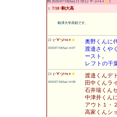
#1
2026/07/18(Sat) 11:58 [ (･∀･)ﾉｨｮ-ｩ
★
]
7/18･駒大高
1:
駒澤大学高戦です。
22:
(･∀･)ﾉｨｮ-ｩ
★
奥野くんに
渡邉さくや
2026/07/18(Sat) 14:07
ースト。
レフトの千
23:
(･∀･)ﾉｨｮ-ｩ
★
渡邉くんデ
田中くんラ
2026/07/18(Sat) 14:08
石井瑞くん
中津井くん
アウト１・
高家くんシ