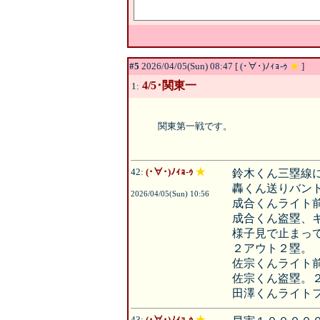
#5
2026/04/05(Sun) 08:47 [ (･∀･)ﾉｨｮ-ｩ
★
]
4/5･関東一
1:
関東第一戦です。
42:
(･∀･)ﾉｨｮ-ｩ
★
鈴木くん三塁線
轟くん送りバン
2026/04/05(Sun) 10:56
成合くんライト
成合くん盗塁、
様子見で止まっ
２アウト２塁。
佐宗くんライト
佐宗くん盗塁。
田澤くんライト
43:
(･∀･)ﾉｨｮ-ｩ
★