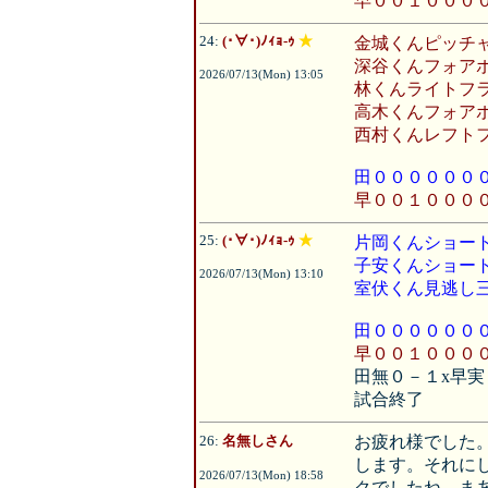
早００１０００
24:
(･∀･)ﾉｨｮ-ｩ
★
金城くんピッチ
深谷くんフォア
2026/07/13(Mon) 13:05
林くんライトフ
高木くんフォア
西村くんレフト
田００００００
早００１０００
25:
(･∀･)ﾉｨｮ-ｩ
★
片岡くんショー
子安くんショー
2026/07/13(Mon) 13:10
室伏くん見逃し
田００００００
早００１００００
田無０－１x早実
試合終了
26:
名無しさん
お疲れ様でした
します。それに
2026/07/13(Mon) 18:58
クでしたね。ま