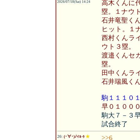
高木くんに
2026/07/18(Sat) 14:24
塁。１ナウ
石井竜聖く
ヒット。１
西村くんラ
ウト３塁。
渡邉くんセ
塁。
田中くんラ
石井瑞風く
駒１１１０
早０１００
駒大７－３
試合終了
26:
(･∀･)ﾉｨｮ-ｩ
★
>>6