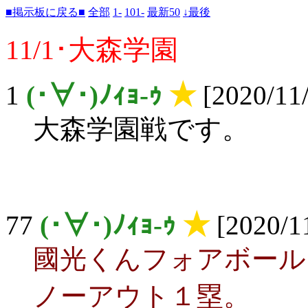
■掲示板に戻る■
全部
1-
101-
最新50
↓最後
11/1･大森学園
1
(･∀･)ﾉｨｮ-ｩ
★
[2020/11/
大森学園戦です。
77
(･∀･)ﾉｨｮ-ｩ
★
[2020/11
國光くんフォアボール
ノーアウト１塁。