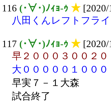
116
(･∀･)ﾉｨｮ-ｩ
★
[2020/
八田くんレフトフライ
117
(･∀･)ﾉｨｮ-ｩ
★
[2020/
早２０００３００２０
大０００００１０００
早実７－１大森
試合終了