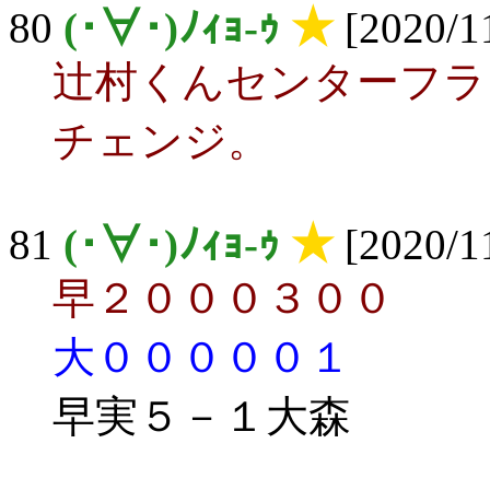
80
(･∀･)ﾉｨｮ-ｩ
★
[2020/11
辻村くんセンターフラ
チェンジ。
81
(･∀･)ﾉｨｮ-ｩ
★
[2020/11
早２０００３００
大０００００１
早実５－１大森