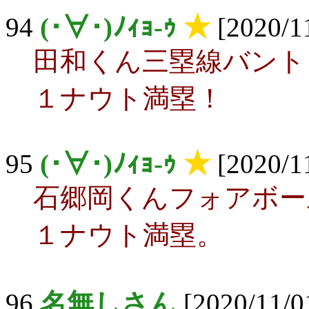
94
(･∀･)ﾉｨｮ-ｩ
★
[2020/11
田和くん三塁線バント
１ナウト満塁！
95
(･∀･)ﾉｨｮ-ｩ
★
[2020/11
石郷岡くんフォアボー
１ナウト満塁。
96
名無しさん
[2020/11/0