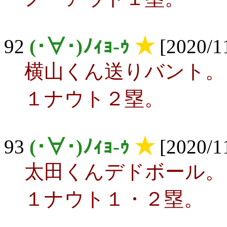
92
(･∀･)ﾉｨｮ-ｩ
★
[2020/11
横山くん送りバント。
１ナウト２塁。
93
(･∀･)ﾉｨｮ-ｩ
★
[2020/11
太田くんデドボール。
１ナウト１・２塁。