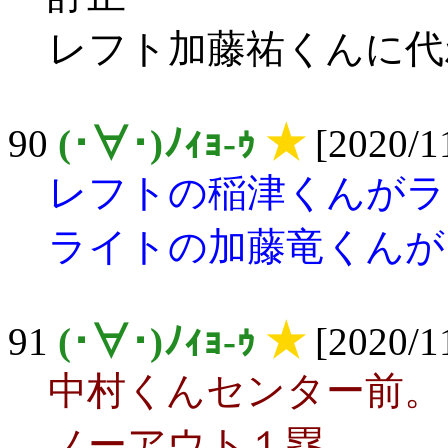
レフト加藤祐くんに代わり
90
(･∀･)ﾉｨｮ-ｩ
★
[2020/11
レフトの稲津くんがラ
ライトの加藤竜くんが
91
(･∀･)ﾉｨｮ-ｩ
★
[2020/11
中村くんセンター前。
ノーアウト１塁。