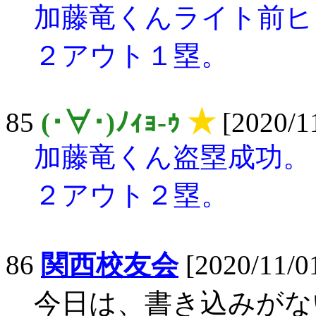
加藤竜くんライト前ヒ
２アウト１塁。
85
(･∀･)ﾉｨｮ-ｩ
★
[2020/11
加藤竜くん盗塁成功。
２アウト２塁。
86
関西校友会
[2020/11/01
今日は、書き込みがな