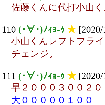
佐藤くんに代打小山く
110
(･∀･)ﾉｨｮ-ｩ
★
[2020/
小山くんレフトフライ
チェンジ。
111
(･∀･)ﾉｨｮ-ｩ
★
[2020/
早２０００３００２０
大０００００１００