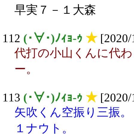
早実７－１大森
112
(･∀･)ﾉｨｮ-ｩ
★
[2020/
代打の小山くんに代わ
ー。
113
(･∀･)ﾉｨｮ-ｩ
★
[2020/
矢吹くん空振り三振。
１ナウト。