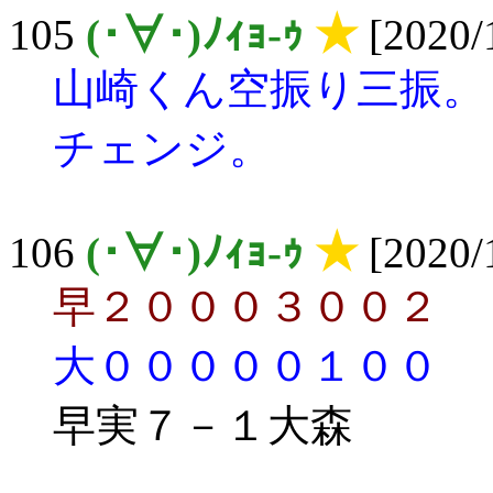
105
(･∀･)ﾉｨｮ-ｩ
★
[2020/
山崎くん空振り三振。
チェンジ。
106
(･∀･)ﾉｨｮ-ｩ
★
[2020/
早２０００３００２
大０００００１００
早実７－１大森