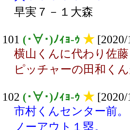
早実７－１大森
101
(･∀･)ﾉｨｮ-ｩ
★
[2020/
横山くんに代わり佐藤
ピッチャーの田和くん
102
(･∀･)ﾉｨｮ-ｩ
★
[2020/
市村くんセンター前。
ノーアウト１塁。