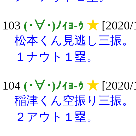
103
(･∀･)ﾉｨｮ-ｩ
★
[2020/
松本くん見逃し三振。
１ナウト１塁。
104
(･∀･)ﾉｨｮ-ｩ
★
[2020/
稲津くん空振り三振。
２アウト１塁。