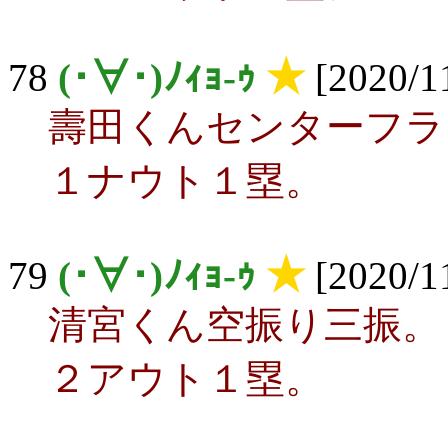
78
(･∀･)ﾉｨｮ-ｩ
★
[2020/11
壽田くんセンターフラ
１ナウト１塁。
79
(･∀･)ﾉｨｮ-ｩ
★
[2020/11
清宮くん空振り三振。
２アウト１塁。