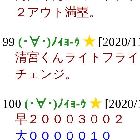
２アウト満塁。
99
(･∀･)ﾉｨｮ-ｩ
★
[2020/11
清宮くんライトフライ
チェンジ。
100
(･∀･)ﾉｨｮ-ｩ
★
[2020/
早２０００３００２
大０００００１０