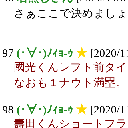
さぁここで決めましょ
97
(･∀･)ﾉｨｮ-ｩ
★
[2020/11
國光くんレフト前タイ
なおも１ナウト満塁。
98
(･∀･)ﾉｨｮ-ｩ
★
[2020/11
壽田くんショートフラ