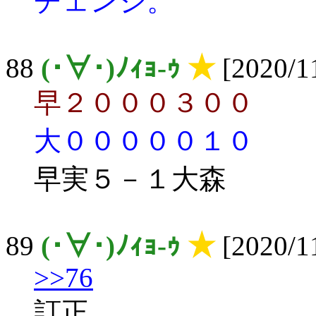
チェンジ。
88
(･∀･)ﾉｨｮ-ｩ
★
[2020/11
早２０００３００
大０００００１０
早実５－１大森
89
(･∀･)ﾉｨｮ-ｩ
★
[2020/11
>>76
訂正