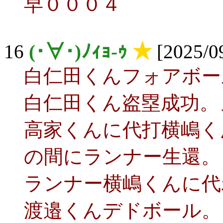
早０００４
16
(･∀･)ﾉｨｮ-ｩ
★
[2025/09
白仁田くんフォアボー
白仁田くん盗塁成功。
高家くんに代打横嶋く
の間にランナー生還。
ランナー横嶋くんに代
渡邉くんデドボール。