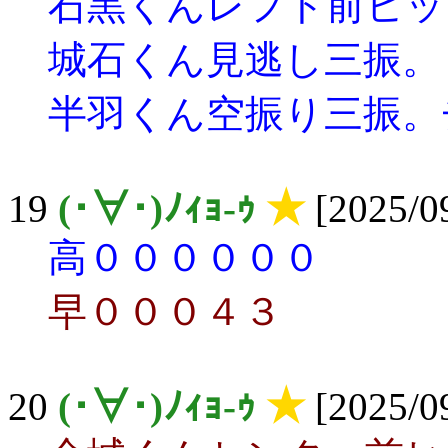
石黒くんレフト前ヒッ
城石くん見逃し三振。
半羽くん空振り三振。
19
(･∀･)ﾉｨｮ-ｩ
★
[2025/09
高００００００
早０００４３
20
(･∀･)ﾉｨｮ-ｩ
★
[2025/09