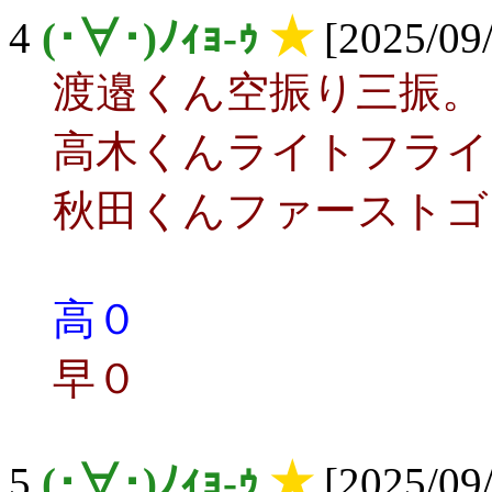
4
(･∀･)ﾉｨｮ-ｩ
★
[2025/09/
渡邉くん空振り三振。
高木くんライトフライ
秋田くんファーストゴ
高０
早０
5
(･∀･)ﾉｨｮ-ｩ
★
[2025/09/