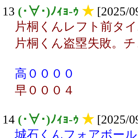
13
(･∀･)ﾉｨｮ-ｩ
★
[2025/09
片桐くんレフト前タイ
片桐くん盗塁失敗。チ
高００００
早０００４
14
(･∀･)ﾉｨｮ-ｩ
★
[2025/09
城石くんフォアボール