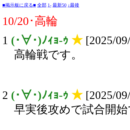
■掲示板に戻る■
全部
1-
最新50
↓最後
10/20･高輪
1
(･∀･)ﾉｨｮ-ｩ
★
[2025/09/
高輪戦です。
2
(･∀･)ﾉｨｮ-ｩ
★
[2025/09/
早実後攻めで試合開始