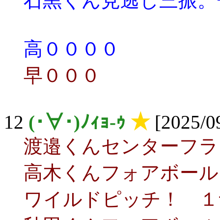
石黒くん見逃し三振。
高００００
早０００
12
(･∀･)ﾉｨｮ-ｩ
★
[2025/09
渡邉くんセンターフラ
高木くんフォアボール
ワイルドピッチ！ １