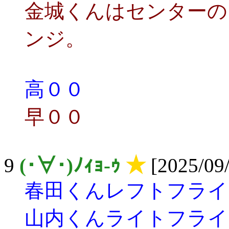
金城くんはセンターの
ンジ。
高００
早００
9
(･∀･)ﾉｨｮ-ｩ
★
[2025/09/
春田くんレフトフライ
山内くんライトフライ