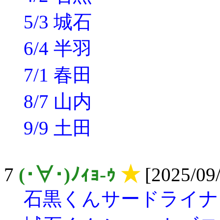
5/3 城石
6/4 半羽
7/1 春田
8/7 山内
9/9 土田
7
(･∀･)ﾉｨｮ-ｩ
★
[2025/09/
石黒くんサードライナ