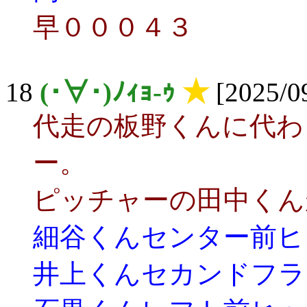
早０００４３
18
(･∀･)ﾉｨｮ-ｩ
★
[2025/09
代走の板野くんに代わ
ー。
ピッチャーの田中くん
細谷くんセンター前ヒ
井上くんセカンドフラ