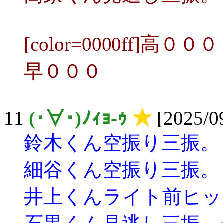
[color=0000ff]高０００
早０００
11
(･∀･)ﾉｨｮ-ｩ
★
[2025/09
鈴木くん空振り三振。
細谷くん空振り三振。
井上くんライト前ヒッ