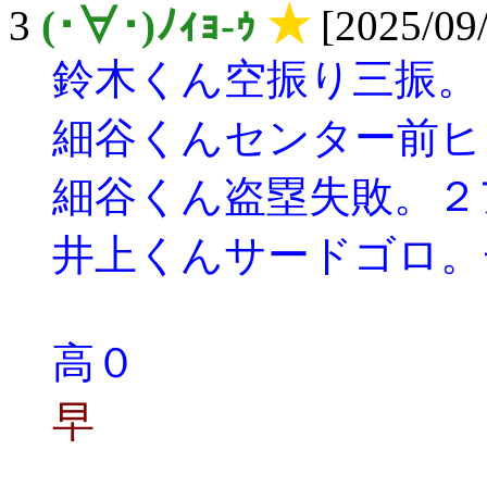
3
(･∀･)ﾉｨｮ-ｩ
★
[2025/09/
鈴木くん空振り三振。
細谷くんセンター前ヒ
細谷くん盗塁失敗。２
井上くんサードゴロ。
高０
早