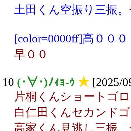
土田くん空振り三振。
[color=0000ff]高０００
早００
10
(･∀･)ﾉｨｮ-ｩ
★
[2025/09
片桐くんショートゴロ
白仁田くんセカンドゴ
高家くん見逃し三振。