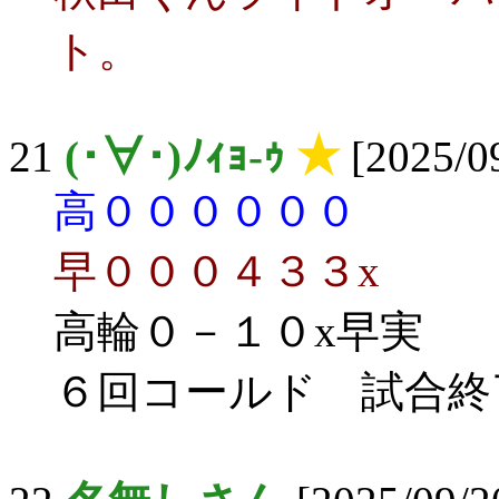
ト。
21
(･∀･)ﾉｨｮ-ｩ
★
[2025/09
高００００００
早０００４３３x
高輪０－１０x早実
６回コールド 試合終