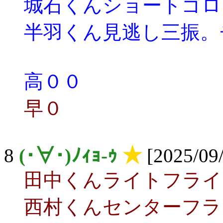
城石くんショートゴロ
半羽くん見逃し三振。
高００
早０
8
(･∀･)ﾉｨｮ-ｩ
★
[2025/09/
田中くんライトフライ
西村くんセンターフラ