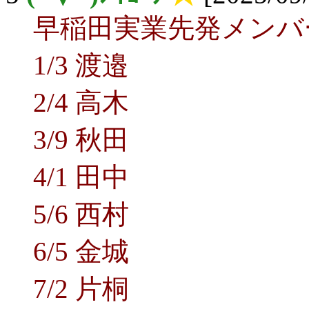
早稲田実業先発メンバ
1/3 渡邉
2/4 高木
3/9 秋田
4/1 田中
5/6 西村
6/5 金城
7/2 片桐