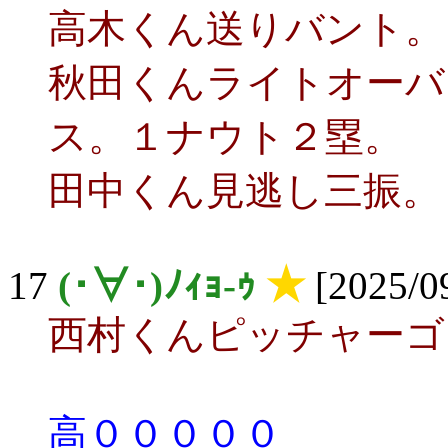
高木くん送りバント。
秋田くんライトオーバ
ス。１ナウト２塁。
田中くん見逃し三振。
17
(･∀･)ﾉｨｮ-ｩ
★
[2025/09
西村くんピッチャーゴ
高０００００