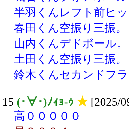
半羽くんレフト前ヒッ
春田くん空振り三振。
山内くんデドボール。
土田くん空振り三振。
鈴木くんセカンドフラ
15
(･∀･)ﾉｨｮ-ｩ
★
[2025/09
高０００００