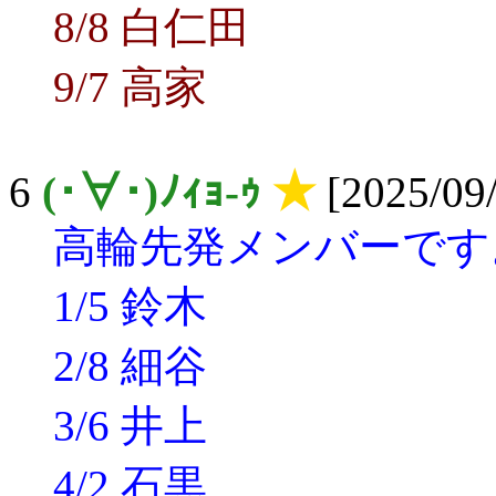
8/8 白仁田
9/7 高家
6
(･∀･)ﾉｨｮ-ｩ
★
[2025/09/
高輪先発メンバーです
1/5 鈴木
2/8 細谷
3/6 井上
4/2 石黒