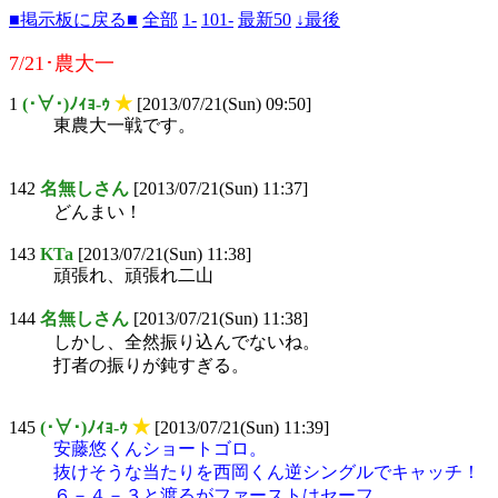
■掲示板に戻る■
全部
1-
101-
最新50
↓最後
7/21･農大一
1
(･∀･)ﾉｨｮ-ｩ
★
[2013/07/21(Sun) 09:50]
東農大一戦です。
142
名無しさん
[2013/07/21(Sun) 11:37]
どんまい！
143
KTa
[2013/07/21(Sun) 11:38]
頑張れ、頑張れ二山
144
名無しさん
[2013/07/21(Sun) 11:38]
しかし、全然振り込んでないね。
打者の振りが鈍すぎる。
145
(･∀･)ﾉｨｮ-ｩ
★
[2013/07/21(Sun) 11:39]
安藤悠くんショートゴロ。
抜けそうな当たりを西岡くん逆シングルでキャッチ！
６－４－３と渡るがファーストはセーフ。