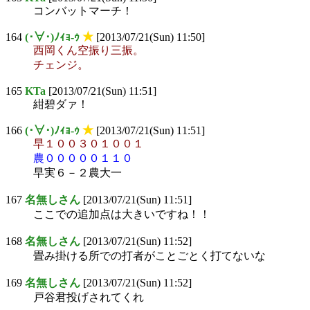
コンバットマーチ！
164
(･∀･)ﾉｨｮ-ｩ
★
[2013/07/21(Sun) 11:50]
西岡くん空振り三振。
チェンジ。
165
KTa
[2013/07/21(Sun) 11:51]
紺碧ダァ！
166
(･∀･)ﾉｨｮ-ｩ
★
[2013/07/21(Sun) 11:51]
早１００３０１００１
農０００００１１０
早実６－２農大一
167
名無しさん
[2013/07/21(Sun) 11:51]
ここでの追加点は大きいですね！！
168
名無しさん
[2013/07/21(Sun) 11:52]
畳み掛ける所での打者がことごとく打てないな
169
名無しさん
[2013/07/21(Sun) 11:52]
戸谷君投げされてくれ