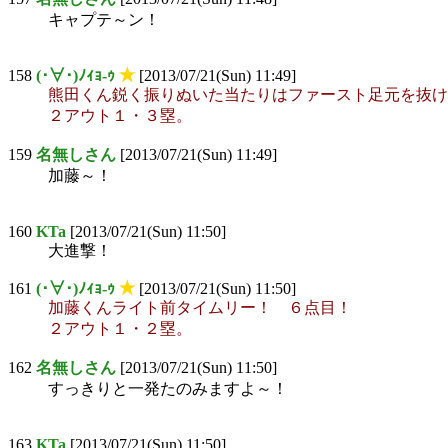
キャプテ～ン！
158
(･∀･)ﾉｨｮ-ｩ
★
[2013/07/21(Sun) 11:49]
熊田くん鋭く振りぬいた当たりはファースト足元を抜け
２アウト１・３塁。
159
名無しさん
[2013/07/21(Sun) 11:49]
加藤～！
160
KTa
[2013/07/21(Sun) 11:50]
大進撃！
161
(･∀･)ﾉｨｮ-ｩ
★
[2013/07/21(Sun) 11:50]
加藤くんライト前タイムリー！ ６点目！
２アウト１・２塁。
162
名無しさん
[2013/07/21(Sun) 11:50]
すっきりと一発たのみますよ～！
163
KTa
[2013/07/21(Sun) 11:50]