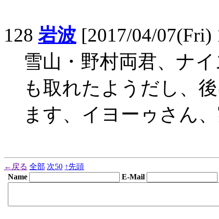
128
岩波
[2017/04/07(Fri) 
雪山・野村両君、ナイ
も取れたようだし、後
ます、イヨーゥさん、
←戻る
全部
次50
↑先頭
Name
E-Mail