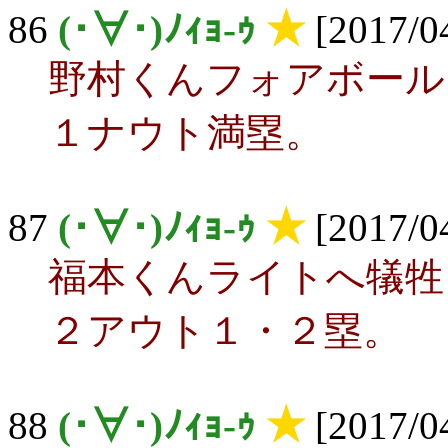
86
(･∀･)ﾉｨｮ-ｩ
★
[2017/04
野村くんフォアボール
１ナウト満塁。
87
(･∀･)ﾉｨｮ-ｩ
★
[2017/04
福本くんライトへ犠牲
２アウト１・２塁。
88
(･∀･)ﾉｨｮ-ｩ
★
[2017/04