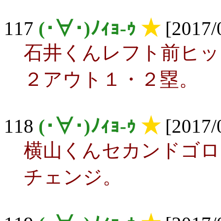
117
(･∀･)ﾉｨｮ-ｩ
★
[2017/0
石井くんレフト前ヒッ
２アウト１・２塁。
118
(･∀･)ﾉｨｮ-ｩ
★
[2017/0
横山くんセカンドゴロ
チェンジ。