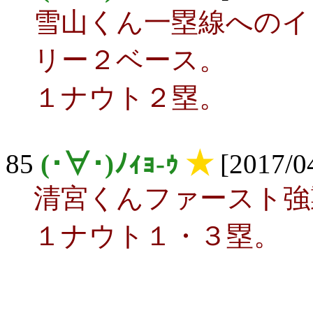
雪山くん一塁線へのイ
リー２ベース。
１ナウト２塁。
85
(･∀･)ﾉｨｮ-ｩ
★
[2017/04
清宮くんファースト強
１ナウト１・３塁。