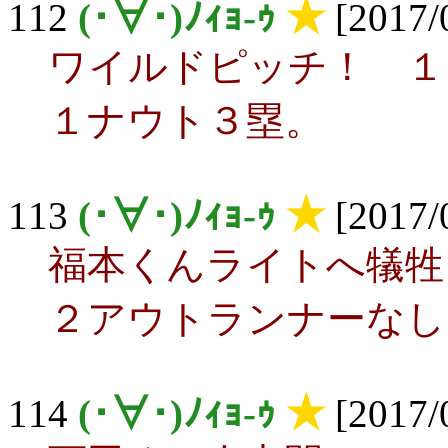
112
(･∀･)ﾉｨｮ-ｩ
★
[2017/0
ワイルドピッチ！ １
１ナウト３塁。
113
(･∀･)ﾉｨｮ-ｩ
★
[2017/0
福本くんライトへ犠牲
２アウトランナーなし
114
(･∀･)ﾉｨｮ-ｩ
★
[2017/0