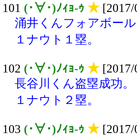
101
(･∀･)ﾉｨｮ-ｩ
★
[2017/0
涌井くんフォアボール
１ナウト１塁。
102
(･∀･)ﾉｨｮ-ｩ
★
[2017/0
長谷川くん盗塁成功。
１ナウト２塁。
103
(･∀･)ﾉｨｮ-ｩ
★
[2017/0