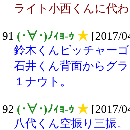
ライト小西くんに代わ
91
(･∀･)ﾉｨｮ-ｩ
★
[2017/04
鈴木くんピッチャーゴ
石井くん背面からグラ
１ナウト。
92
(･∀･)ﾉｨｮ-ｩ
★
[2017/04
八代くん空振り三振。