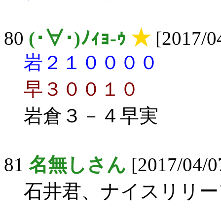
80
(･∀･)ﾉｨｮ-ｩ
★
[2017/04
岩２１００００
早３００１０
岩倉３－４早実
81
名無しさん
[2017/04/07
石井君、ナイスリリー