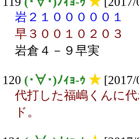
119
(･∀･)ﾉｨｮ-ｩ
★
[2017/0
岩２１０００００１
早３００１０２０３
岩倉４－９早実
120
(･∀･)ﾉｨｮ-ｩ
★
[2017/0
代打した福嶋くんに代
ド。