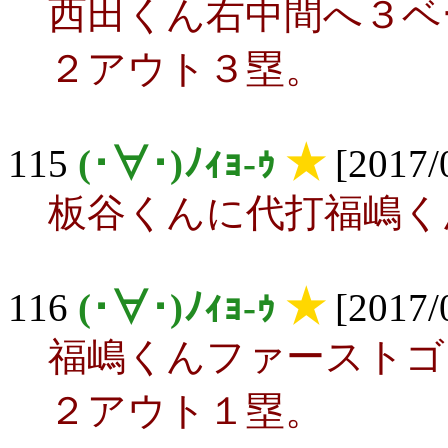
西田くん右中間へ３ベ
２アウト３塁。
115
(･∀･)ﾉｨｮ-ｩ
★
[2017/0
板谷くんに代打福嶋く
116
(･∀･)ﾉｨｮ-ｩ
★
[2017/0
福嶋くんファーストゴ
２アウト１塁。