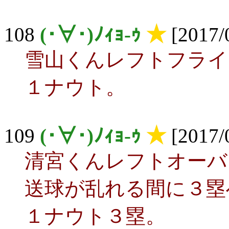
108
(･∀･)ﾉｨｮ-ｩ
★
[2017/0
雪山くんレフトフライ
１ナウト。
109
(･∀･)ﾉｨｮ-ｩ
★
[2017/0
清宮くんレフトオーバ
送球が乱れる間に３塁
１ナウト３塁。