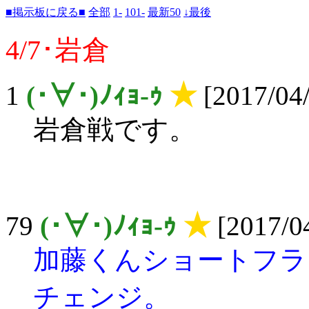
■掲示板に戻る■
全部
1-
101-
最新50
↓最後
4/7･岩倉
1
(･∀･)ﾉｨｮ-ｩ
★
[2017/04/
岩倉戦です。
79
(･∀･)ﾉｨｮ-ｩ
★
[2017/04
加藤くんショートフラ
チェンジ。