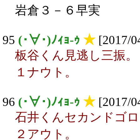
岩倉３－６早実
95
(･∀･)ﾉｨｮ-ｩ
★
[2017/04
板谷くん見逃し三振。
１ナウト。
96
(･∀･)ﾉｨｮ-ｩ
★
[2017/04
石井くんセカンドゴロ
２アウト。