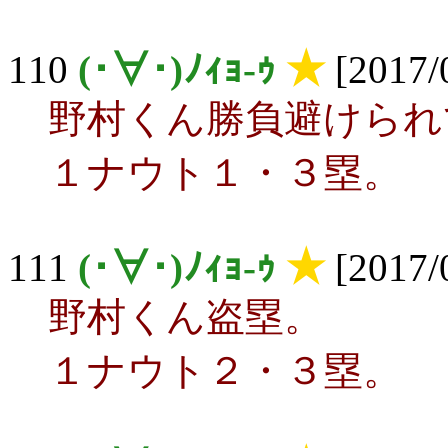
110
(･∀･)ﾉｨｮ-ｩ
★
[2017/0
野村くん勝負避けられ
１ナウト１・３塁。
111
(･∀･)ﾉｨｮ-ｩ
★
[2017/0
野村くん盗塁。
１ナウト２・３塁。