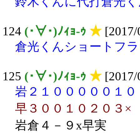
鈴木くんに代打倉光く
124
(･∀･)ﾉｨｮ-ｩ
★
[2017/0
倉光くんショートフラ
125
(･∀･)ﾉｨｮ-ｩ
★
[2017/0
岩２１０００００１０
早３００１０２０３×
岩倉４－９x早実