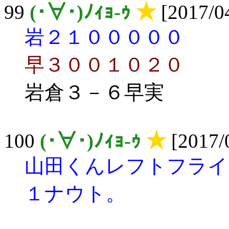
99
(･∀･)ﾉｨｮ-ｩ
★
[2017/04
岩２１０００００
早３００１０２０
岩倉３－６早実
100
(･∀･)ﾉｨｮ-ｩ
★
[2017/0
山田くんレフトフライ
１ナウト。