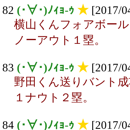
82
(･∀･)ﾉｨｮ-ｩ
★
[2017/04
横山くんフォアボール
ノーアウト１塁。
83
(･∀･)ﾉｨｮ-ｩ
★
[2017/04
野田くん送りバント成
１ナウト２塁。
84
(･∀･)ﾉｨｮ-ｩ
★
[2017/04