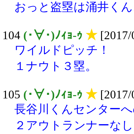
おっと盗塁は涌井くん
104
(･∀･)ﾉｨｮ-ｩ
★
[2017/0
ワイルドピッチ！
１ナウト３塁。
105
(･∀･)ﾉｨｮ-ｩ
★
[2017/0
長谷川くんセンターへ
２アウトランナーなし