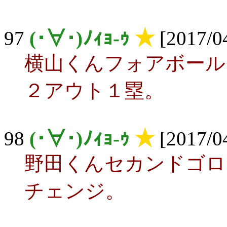
97
(･∀･)ﾉｨｮ-ｩ
★
[2017/04
横山くんフォアボール
２アウト１塁。
98
(･∀･)ﾉｨｮ-ｩ
★
[2017/04
野田くんセカンドゴロ
チェンジ。