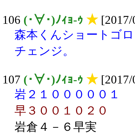
106
(･∀･)ﾉｨｮ-ｩ
★
[2017/0
森本くんショートゴロ
チェンジ。
107
(･∀･)ﾉｨｮ-ｩ
★
[2017/0
岩２１０００００１
早３００１０２０
岩倉４－６早実