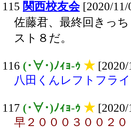
115
関西校友会
[2020/11/
佐藤君、最終回きっち
スト８だ。
116
(･∀･)ﾉｨｮ-ｩ
★
[2020/
八田くんレフトフライ
117
(･∀･)ﾉｨｮ-ｩ
★
[2020/
早２０００３００２０