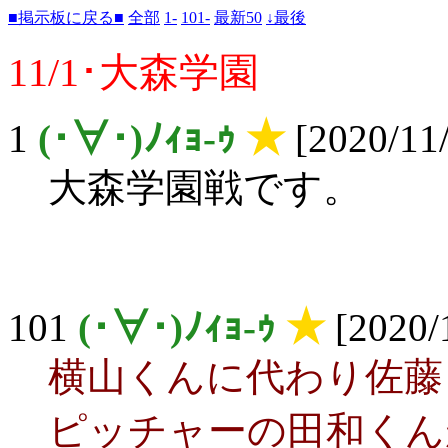
■掲示板に戻る■
全部
1-
101-
最新50
↓最後
11/1･大森学園
1
(･∀･)ﾉｨｮ-ｩ
★
[2020/11/
大森学園戦です。
101
(･∀･)ﾉｨｮ-ｩ
★
[2020/
横山くんに代わり佐藤
ピッチャーの田和くん