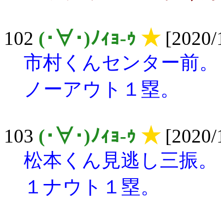
102
(･∀･)ﾉｨｮ-ｩ
★
[2020/
市村くんセンター前。
ノーアウト１塁。
103
(･∀･)ﾉｨｮ-ｩ
★
[2020/
松本くん見逃し三振。
１ナウト１塁。