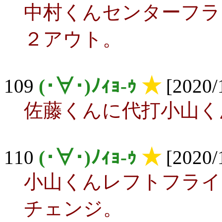
中村くんセンターフラ
２アウト。
109
(･∀･)ﾉｨｮ-ｩ
★
[2020/
佐藤くんに代打小山く
110
(･∀･)ﾉｨｮ-ｩ
★
[2020/
小山くんレフトフライ
チェンジ。