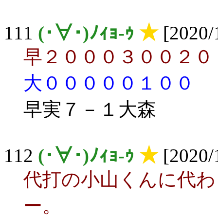
111
(･∀･)ﾉｨｮ-ｩ
★
[2020/
早２０００３００２０
大０００００１００
早実７－１大森
112
(･∀･)ﾉｨｮ-ｩ
★
[2020/
代打の小山くんに代わ
ー。