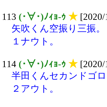
113
(･∀･)ﾉｨｮ-ｩ
★
[2020/
矢吹くん空振り三振。
１ナウト。
114
(･∀･)ﾉｨｮ-ｩ
★
[2020/
半田くんセカンドゴロ
２アウト。