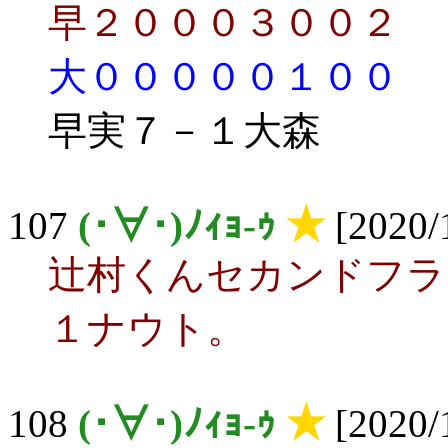
早２０００３００２
大０００００１００
早実７－１大森
107
(･∀･)ﾉｨｮ-ｩ
★
[2020/
辻村くんセカンドフラ
１ナウト。
108
(･∀･)ﾉｨｮ-ｩ
★
[2020/