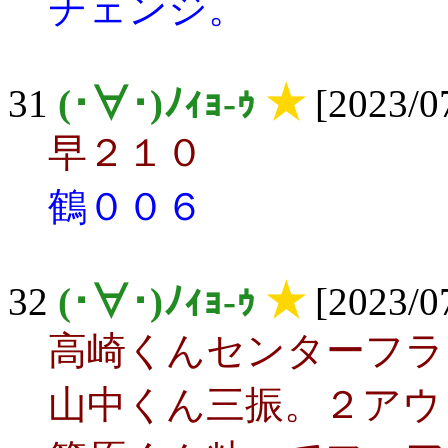
チェンジ。
31
(･∀･)ﾉｨｮ-ｩ
★
[2023/07
早２１０
鶴００６
32
(･∀･)ﾉｨｮ-ｩ
★
[2023/07
高崎くんセンターフラ
山中くん三振。２アウ