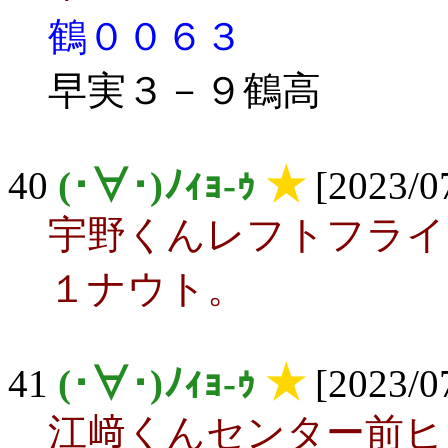
鶴００６３
早実３－９鶴高
40
(･∀･)ﾉｨｮ-ｩ
★
[2023/07
宇野くんレフトフライ
１ナウト。
41
(･∀･)ﾉｨｮ-ｩ
★
[2023/07
江﨑くんセンター前ヒ