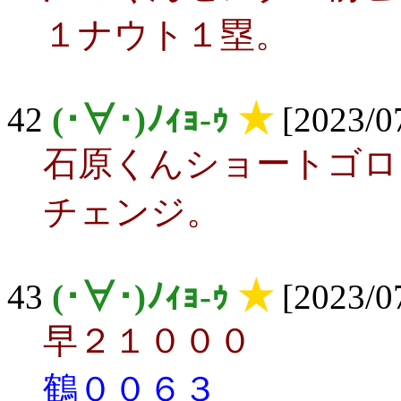
１ナウト１塁。
42
(･∀･)ﾉｨｮ-ｩ
★
[2023/07
石原くんショートゴロ
チェンジ。
43
(･∀･)ﾉｨｮ-ｩ
★
[2023/07
早２１０００
鶴００６３