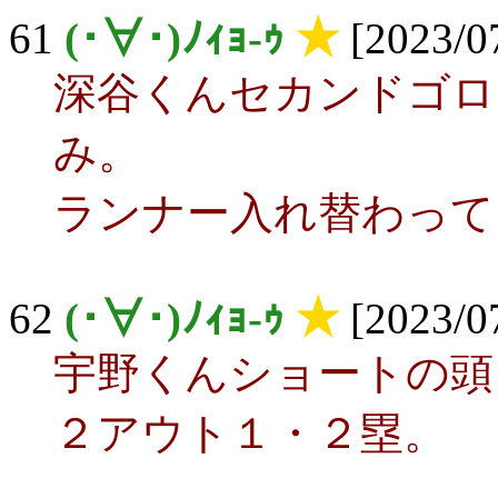
61
(･∀･)ﾉｨｮ-ｩ
★
[2023/07
深谷くんセカンドゴロ
み。
ランナー入れ替わって
62
(･∀･)ﾉｨｮ-ｩ
★
[2023/07
宇野くんショートの頭
２アウト１・２塁。