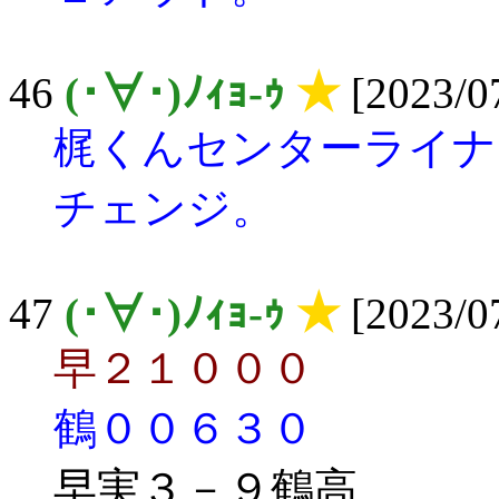
46
(･∀･)ﾉｨｮ-ｩ
★
[2023/07
梶くんセンターライナ
チェンジ。
47
(･∀･)ﾉｨｮ-ｩ
★
[2023/07
早２１０００
鶴００６３０
早実３－９鶴高