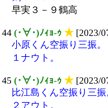
早実３－９鶴高
44
(･∀･)ﾉｨｮ-ｩ
★
[2023/07
小原くん空振り三振。
１ナウト。
45
(･∀･)ﾉｨｮ-ｩ
★
[2023/07
比江島くん空振り三振
２アウト。