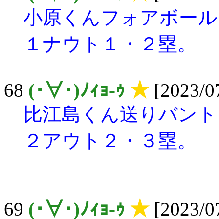
小原くんフォアボール
１ナウト１・２塁。
68
(･∀･)ﾉｨｮ-ｩ
★
[2023/07
比江島くん送りバント
２アウト２・３塁。
69
(･∀･)ﾉｨｮ-ｩ
★
[2023/07