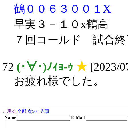
鶴００６３００１X
早実３－１０x鶴高
７回コールド 試合終
72
(･∀･)ﾉｨｮ-ｩ
★
[2023/07
お疲れ様でした。
←戻る
全部
次50
↑先頭
Name
E-Mail