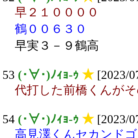
早２１００００
鶴００６３０
早実３－９鶴高
53
(･∀･)ﾉｨｮ-ｩ
★
[2023/07
代打した前橋くんがそ
54
(･∀･)ﾉｨｮ-ｩ
★
[2023/07
高見澤くんセカンドゴ