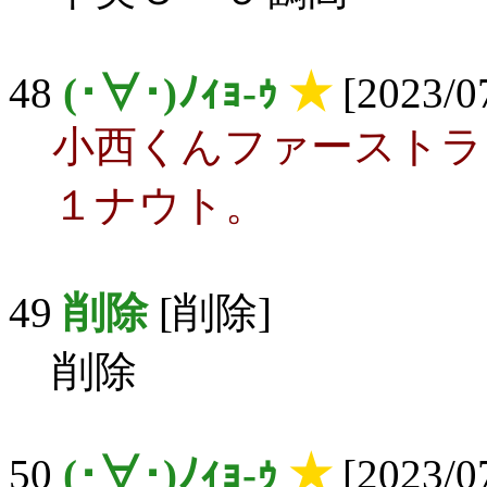
48
(･∀･)ﾉｨｮ-ｩ
★
[2023/07
小西くんファーストラ
１ナウト。
49
削除
[削除]
削除
50
(･∀･)ﾉｨｮ-ｩ
★
[2023/07