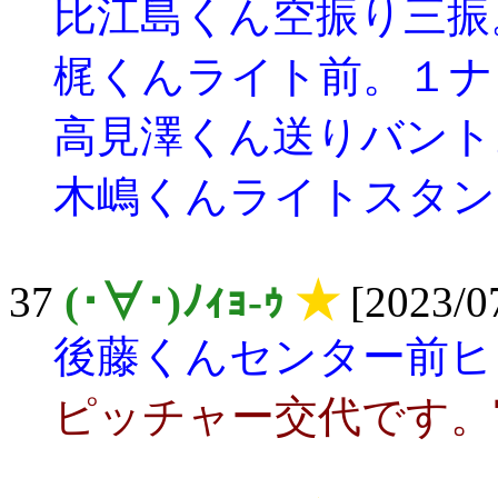
比江島くん空振り三振
梶くんライト前。１ナ
高見澤くん送りバント
木嶋くんライトスタン
37
(･∀･)ﾉｨｮ-ｩ
★
[2023/07
後藤くんセンター前ヒ
ピッチャー交代です。