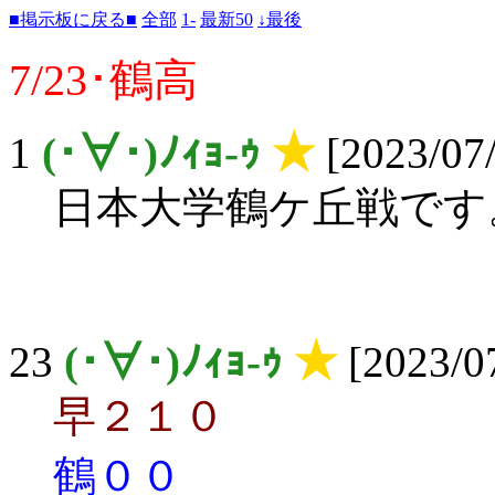
■掲示板に戻る■
全部
1-
最新50
↓最後
7/23･鶴高
1
(･∀･)ﾉｨｮ-ｩ
★
[2023/07/
日本大学鶴ケ丘戦です
23
(･∀･)ﾉｨｮ-ｩ
★
[2023/07
早２１０
鶴００