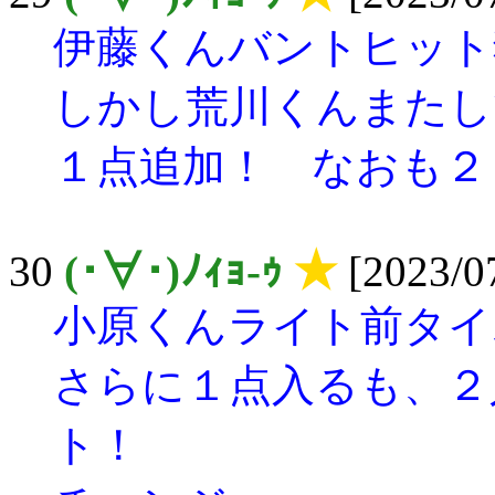
伊藤くんバントヒット
しかし荒川くんまたし
１点追加！ なおも２
30
(･∀･)ﾉｨｮ-ｩ
★
[2023/07
小原くんライト前タイ
さらに１点入るも、２
ト！