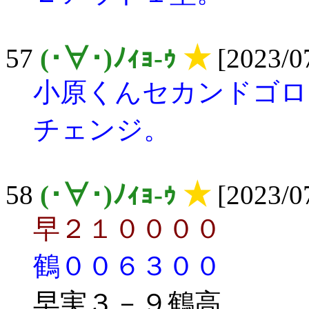
57
(･∀･)ﾉｨｮ-ｩ
★
[2023/07
小原くんセカンドゴロ
チェンジ。
58
(･∀･)ﾉｨｮ-ｩ
★
[2023/07
早２１００００
鶴００６３００
早実３－９鶴高