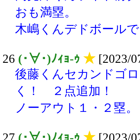
おも満塁。
木嶋くんデドボールで
26
(･∀･)ﾉｨｮ-ｩ
★
[2023/07
後藤くんセカンドゴロ
く！ ２点追加！
ノーアウト１・２塁。
27
(･∀･)ﾉｨｮ-ｩ
★
[2023/07