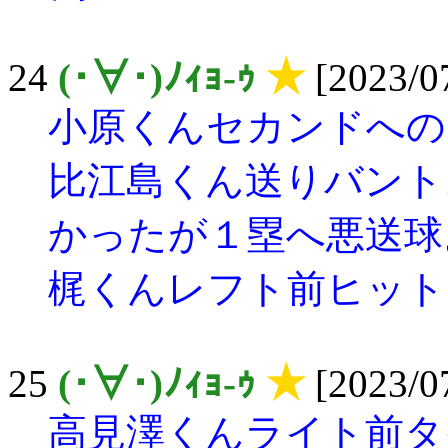
24
(･∀･)ﾉｨｮ-ｩ
★
[2023/07
小原くんセカンドへの
比江島くん送りバント
かったが１塁へ悪送球
梶くんレフト前ヒット
25
(･∀･)ﾉｨｮ-ｩ
★
[2023/07
高見澤くんライト前タ