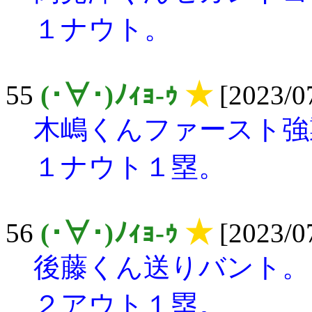
１ナウト。
55
(･∀･)ﾉｨｮ-ｩ
★
[2023/07
木嶋くんファースト強
１ナウト１塁。
56
(･∀･)ﾉｨｮ-ｩ
★
[2023/07
後藤くん送りバント。
２アウト１塁。