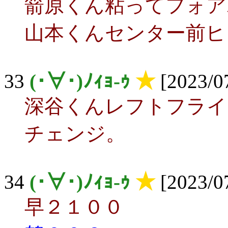
箭原くん粘ってフォア
山本くんセンター前ヒ
33
(･∀･)ﾉｨｮ-ｩ
★
[2023/07
深谷くんレフトフライ
チェンジ。
34
(･∀･)ﾉｨｮ-ｩ
★
[2023/07
早２１００