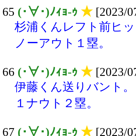
65
(･∀･)ﾉｨｮ-ｩ
★
[2023/07
杉浦くんレフト前ヒッ
ノーアウト１塁。
66
(･∀･)ﾉｨｮ-ｩ
★
[2023/07
伊藤くん送りバント。
１ナウト２塁。
67
(･∀･)ﾉｨｮ-ｩ
★
[2023/07