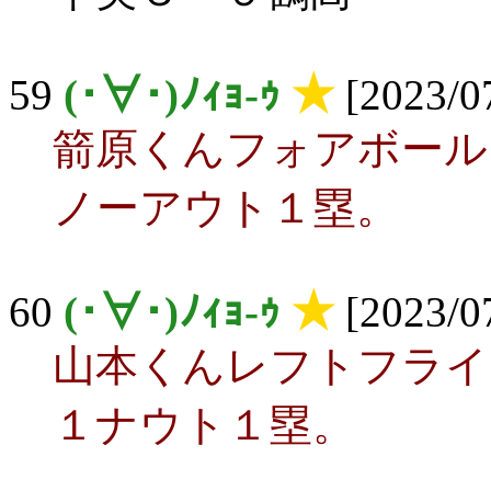
59
(･∀･)ﾉｨｮ-ｩ
★
[2023/07
箭原くんフォアボール
ノーアウト１塁。
60
(･∀･)ﾉｨｮ-ｩ
★
[2023/07
山本くんレフトフライ
１ナウト１塁。