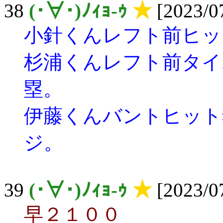
38
(･∀･)ﾉｨｮ-ｩ
★
[2023/07
小針くんレフト前ヒッ
杉浦くんレフト前タイ
塁。
伊藤くんバントヒット
ジ。
39
(･∀･)ﾉｨｮ-ｩ
★
[2023/07
早２１００