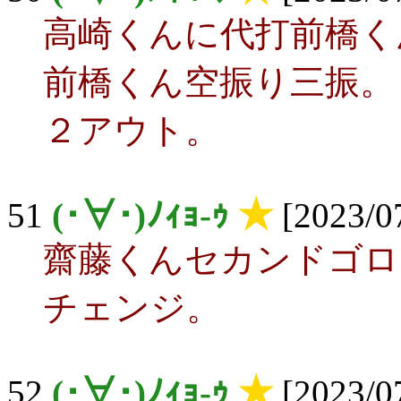
高崎くんに代打前橋く
前橋くん空振り三振。
２アウト。
51
(･∀･)ﾉｨｮ-ｩ
★
[2023/07
齋藤くんセカンドゴロ
チェンジ。
52
(･∀･)ﾉｨｮ-ｩ
★
[2023/07