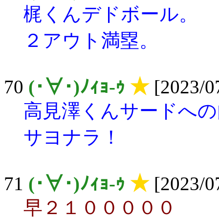
梶くんデドボール。
２アウト満塁。
70
(･∀･)ﾉｨｮ-ｩ
★
[2023/07
高見澤くんサードへの
サヨナラ！
71
(･∀･)ﾉｨｮ-ｩ
★
[2023/07
早２１０００００