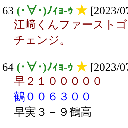
63
(･∀･)ﾉｨｮ-ｩ
★
[2023/07
江﨑くんファーストゴ
チェンジ。
64
(･∀･)ﾉｨｮ-ｩ
★
[2023/07
早２１０００００
鶴００６３００
早実３－９鶴高