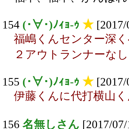
154
(･∀･)ﾉｨｮ-ｩ
★
[2017/
福嶋くんセンター深く
２アウトランナーなし
155
(･∀･)ﾉｨｮ-ｩ
★
[2017/
伊藤くんに代打横山く
156
名無しさん
[2017/07/