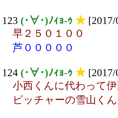
123
(･∀･)ﾉｨｮ-ｩ
★
[2017/
早２５０１００
芦０００００
124
(･∀･)ﾉｨｮ-ｩ
★
[2017/
小西くんに代わって伊
ピッチャーの雪山くん