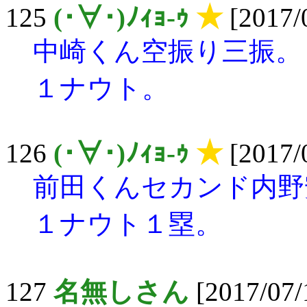
125
(･∀･)ﾉｨｮ-ｩ
★
[2017/
中崎くん空振り三振。
１ナウト。
126
(･∀･)ﾉｨｮ-ｩ
★
[2017/
前田くんセカンド内野
１ナウト１塁。
127
名無しさん
[2017/07/