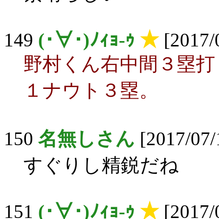
149
(･∀･)ﾉｨｮ-ｩ
★
[2017/
野村くん右中間３塁打
１ナウト３塁。
150
名無しさん
[2017/07/
すぐりし精鋭だね
151
(･∀･)ﾉｨｮ-ｩ
★
[2017/