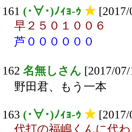
161
(･∀･)ﾉｨｮ-ｩ
★
[2017/
早２５０１００６
芦００００００
162
名無しさん
[2017/07/
野田君、もう一本
163
(･∀･)ﾉｨｮ-ｩ
★
[2017/
代打の福嶋くんに代わ