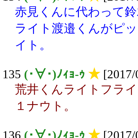
赤見くんに代わって鈴
ライト渡邉くんがピッ
イト。
135
(･∀･)ﾉｨｮ-ｩ
★
[2017/
荒井くんライトフライ
１ナウト。
136
(･∀･)ﾉｨｮ-ｩ
★
[2017/