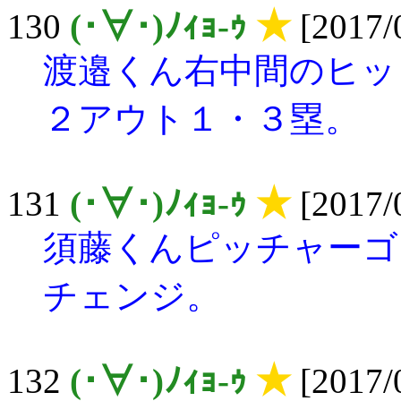
130
(･∀･)ﾉｨｮ-ｩ
★
[2017/
渡邉くん右中間のヒッ
２アウト１・３塁。
131
(･∀･)ﾉｨｮ-ｩ
★
[2017/
須藤くんピッチャーゴ
チェンジ。
132
(･∀･)ﾉｨｮ-ｩ
★
[2017/