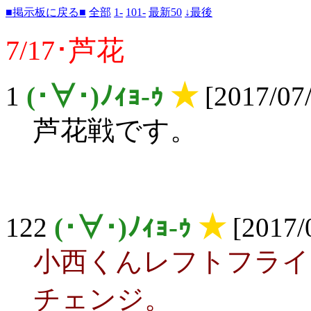
■掲示板に戻る■
全部
1-
101-
最新50
↓最後
7/17･芦花
1
(･∀･)ﾉｨｮ-ｩ
★
[2017/07
芦花戦です。
122
(･∀･)ﾉｨｮ-ｩ
★
[2017/
小西くんレフトフライ
チェンジ。