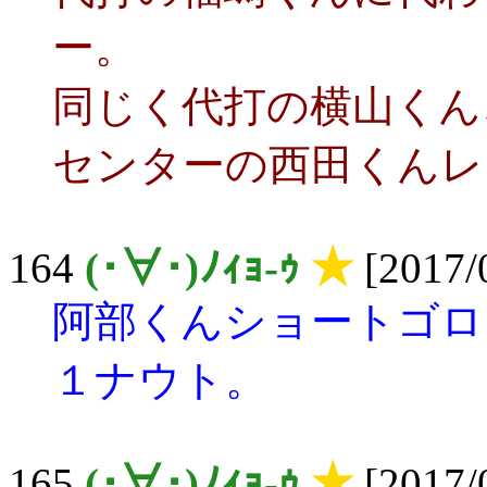
ー。
同じく代打の横山くん
センターの西田くんレ
164
(･∀･)ﾉｨｮ-ｩ
★
[2017/
阿部くんショートゴロ
１ナウト。
165
(･∀･)ﾉｨｮ-ｩ
★
[2017/