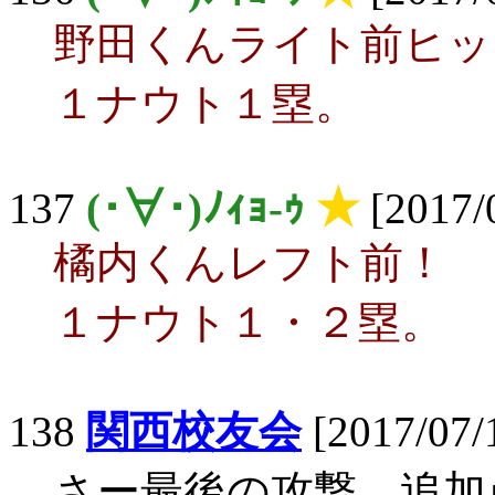
野田くんライト前ヒッ
１ナウト１塁。
137
(･∀･)ﾉｨｮ-ｩ
★
[2017/
橘内くんレフト前！
１ナウト１・２塁。
138
関西校友会
[2017/07/
さー最後の攻撃。追加