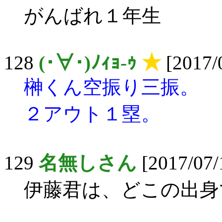
がんばれ１年生
128
(･∀･)ﾉｨｮ-ｩ
★
[2017/
榊くん空振り三振。
２アウト１塁。
129
名無しさん
[2017/07/
伊藤君は、どこの出身