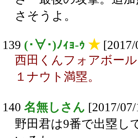
さそうよ。
139
(･∀･)ﾉｨｮ-ｩ
★
[2017/
西田くんフォアボール
１ナウト満塁。
140
名無しさん
[2017/07/
野田君は9番で出塁し