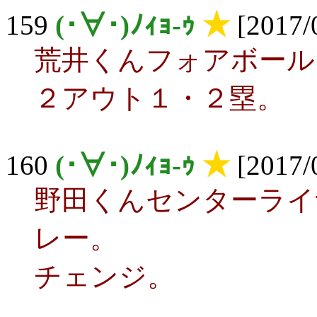
159
(･∀･)ﾉｨｮ-ｩ
★
[2017/
荒井くんフォアボール
２アウト１・２塁。
160
(･∀･)ﾉｨｮ-ｩ
★
[2017/
野田くんセンターライ
レー。
チェンジ。