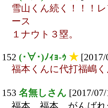
雪山くん続く！！！レ
ース
１ナウト３塁。
152
(･∀･)ﾉｨｮ-ｩ
★
[2017/
福本くんに代打福嶋く
153
名無しさん
[2017/07/
福本、福本、がんばれ