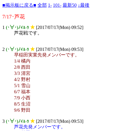
■掲示板に戻る■
全部
1-
101-
最新50
↓最後
7/17･芦花
1
(･∀･)ﾉｨｮ-ｩ
★
[2017/07/17(Mon) 09:52]
芦花戦です。
2
(･∀･)ﾉｨｮ-ｩ
★
[2017/07/17(Mon) 09:53]
早稲田実業先発メンバーです。
1/4 橘内
2/8 西田
3/3 清宮
4/2 野村
5/1 雪山
6/7 福本
7/9 小西
8/5 生沼
9/6 野田
3
(･∀･)ﾉｨｮ-ｩ
★
[2017/07/17(Mon) 09:53]
芦花先発メンバーです。