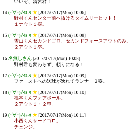
いいぞ、清宮君！
14
(･∀･)ﾉｨｮ-ｩ
★
[2017/07/17(Mon) 10:06]
野村くんセンター前へ抜けるタイムリーヒット！
１ナウト１塁。
15
(･∀･)ﾉｨｮ-ｩ
★
[2017/07/17(Mon) 10:08]
雪山くんセカンドゴロ、セカンドフォースアウトのみ。
２アウト１塁。
16
名無しさん
[2017/07/17(Mon) 10:08]
野村君も変わらず、頼りになる！
17
(･∀･)ﾉｨｮ-ｩ
★
[2017/07/17(Mon) 10:09]
ファーストへの送球が逸れてランナー２塁。
18
(･∀･)ﾉｨｮ-ｩ
★
[2017/07/17(Mon) 10:10]
福本くんフォアボール。
２アウト１・２塁。
19
(･∀･)ﾉｨｮ-ｩ
★
[2017/07/17(Mon) 10:11]
小西くんサードゴロ。
チェンジ。