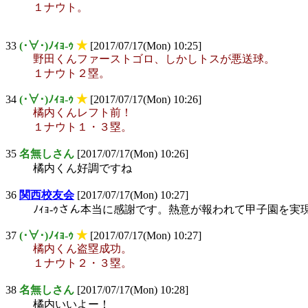
１ナウト。
33
(･∀･)ﾉｨｮ-ｩ
★
[2017/07/17(Mon) 10:25]
野田くんファーストゴロ、しかしトスが悪送球。
１ナウト２塁。
34
(･∀･)ﾉｨｮ-ｩ
★
[2017/07/17(Mon) 10:26]
橘内くんレフト前！
１ナウト１・３塁。
35
名無しさん
[2017/07/17(Mon) 10:26]
橘内くん好調ですね
36
関西校友会
[2017/07/17(Mon) 10:27]
ﾉｨｮ-ｩさん本当に感謝です。熱意が報われて甲子園を実
37
(･∀･)ﾉｨｮ-ｩ
★
[2017/07/17(Mon) 10:27]
橘内くん盗塁成功。
１ナウト２・３塁。
38
名無しさん
[2017/07/17(Mon) 10:28]
橘内いいよー！