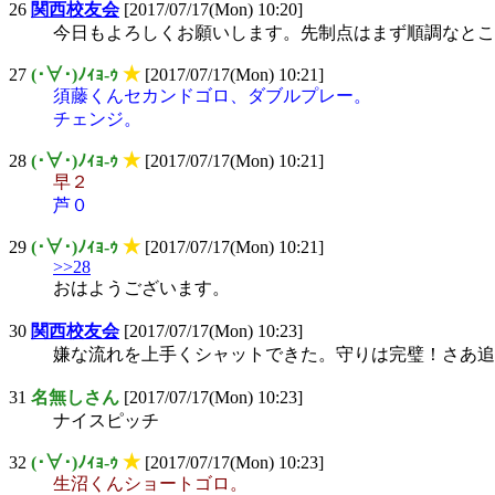
26
関西校友会
[2017/07/17(Mon) 10:20]
今日もよろしくお願いします。先制点はまず順調なとこ
27
(･∀･)ﾉｨｮ-ｩ
★
[2017/07/17(Mon) 10:21]
須藤くんセカンドゴロ、ダブルプレー。
チェンジ。
28
(･∀･)ﾉｨｮ-ｩ
★
[2017/07/17(Mon) 10:21]
早２
芦０
29
(･∀･)ﾉｨｮ-ｩ
★
[2017/07/17(Mon) 10:21]
>>28
おはようございます。
30
関西校友会
[2017/07/17(Mon) 10:23]
嫌な流れを上手くシャットできた。守りは完璧！さあ追
31
名無しさん
[2017/07/17(Mon) 10:23]
ナイスピッチ
32
(･∀･)ﾉｨｮ-ｩ
★
[2017/07/17(Mon) 10:23]
生沼くんショートゴロ。